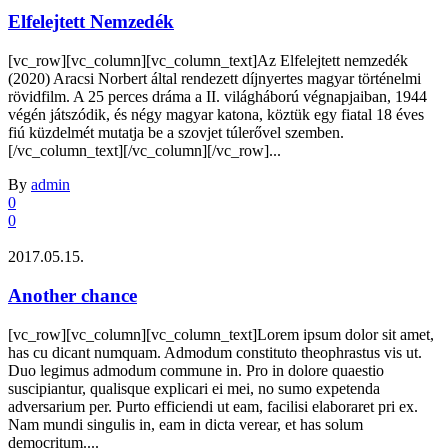
Elfelejtett Nemzedék
[vc_row][vc_column][vc_column_text]Az Elfelejtett nemzedék
(2020) Aracsi Norbert által rendezett díjnyertes magyar történelmi
rövidfilm. A 25 perces dráma a II. világháború végnapjaiban, 1944
végén játszódik, és négy magyar katona, köztük egy fiatal 18 éves
fiú küzdelmét mutatja be a szovjet túlerővel szemben.
[/vc_column_text][/vc_column][/vc_row]...
By
admin
0
0
2017.05.15.
Another chance
[vc_row][vc_column][vc_column_text]Lorem ipsum dolor sit amet,
has cu dicant numquam. Admodum constituto theophrastus vis ut.
Duo legimus admodum commune in. Pro in dolore quaestio
suscipiantur, qualisque explicari ei mei, no sumo expetenda
adversarium per. Purto efficiendi ut eam, facilisi elaboraret pri ex.
Nam mundi singulis in, eam in dicta verear, et has solum
democritum....