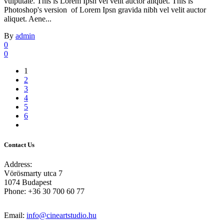
vulputate. This is Lorem Ipsn vel velit auctor aliquet. This is
Photoshop's version of Lorem Ipsn gravida nibh vel velit auctor
aliquet. Aene...
By
admin
0
0
1
2
3
4
5
6
Contact Us
Address:
Vörösmarty utca 7
1074 Budapest
Phone: +36 30 700 60 77
Email:
info@cineartstudio.hu