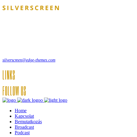
Lorem ipsum dolor sit amet, consecte adipi. Suspendisse ultrices
hendrerit a vitae vel a sodales. Ac lectus vel risus suscipit sit amet
hendrerit a venenatis.
12, Some Streeet, 12550 New York, USA
(+44) 871.075.0336
silverscreen@edge-themes.com
LINKS
FOLLOW US
Home
Kapcsolat
Bemutatkozás
Broadcast
Podcast