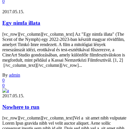
0
2017.05.15.
Egy nimfa illata
[vc_row][vc_column][vc_column_text] Az "Egy nimfa illata" (The
Scent of the Nymph) egy 2022-2023-ban készült magyar rövidfilm,
amelyet Timkó Imre rendezett. A film a mitológiai lények
reneszánszát idézi, erotikával és test-esztétikával fűszerezve, a
CineArt Studio gondozásában, amely különféle filmfesztiválokon is
megfordult, mint például a Kassai Nemzetközi Filmfesztivál. [1, 2]
[/vc_column_text][/vc_column][/vc_row]...
By
admin
0
0
2017.05.15.
Nowhere to run
[vc_row][vc_column][vc_column_text]Vel a sit amet nibh vulputate
Lorem Ipsn gravida nibh vel velit auctor aliquet. Aene sollic
consequat ipsutis sem nibh id elit. Duis sed nibh vel a sit amet nibh