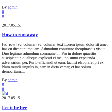
By
admin
0
0
2017.05.15.
How to run away
[vc_row][vc_column][vc_column_text]Lorem ipsum dolor sit amet,
has cu dicant numquam. Admodum constituto theophrastus vis ut.
Duo legimus admodum commune in. Pro in dolore quaestio
suscipiantur, qualisque explicari ei mei, no sumo expetenda
adversarium per. Purto efficiendi ut eam, facilisi elaboraret pri ex.
Nam mundi singulis in, eam in dicta verear, et has solum
democritum....
By
admin
0
0
2017.05.15.
Let it be bee