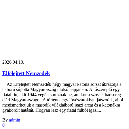
2026.04.10.
Elfelejtett Nemzedék
Az Elfelejtett Nemzedék négy magyar katona sorsát ábrázolja a
háború sújtotta Magyarország utolsó napjaiban. A főszereplő egy
fiatal fiú, akit 1944 végén soroznak be, amikor a szovjet hadsereg
eléri Magyarországot. A történet egy lövészárokban játszódik, ahol
megismerhetjük a második világháború igazi arcát és a katonákra
gyakorolt hatását. Hogyan lesz egy fiatal fiúból igazi...
By
admin
0