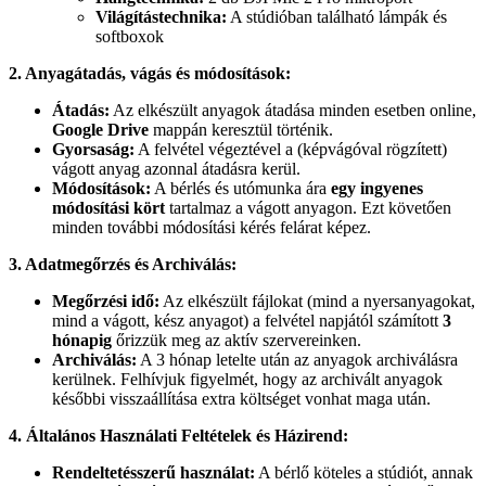
Világítástechnika:
A stúdióban található lámpák és
softboxok
2. Anyagátadás, vágás és módosítások:
Átadás:
Az elkészült anyagok átadása minden esetben online,
Google Drive
mappán keresztül történik.
Gyorsaság:
A felvétel végeztével a (képvágóval rögzített)
vágott anyag azonnal átadásra kerül.
Módosítások:
A bérlés és utómunka ára
egy ingyenes
módosítási kört
tartalmaz a vágott anyagon. Ezt követően
minden további módosítási kérés felárat képez.
3. Adatmegőrzés és Archiválás:
Megőrzési idő:
Az elkészült fájlokat (mind a nyersanyagokat,
mind a vágott, kész anyagot) a felvétel napjától számított
3
hónapig
őrizzük meg az aktív szervereinken.
Archiválás:
A 3 hónap letelte után az anyagok archiválásra
kerülnek. Felhívjuk figyelmét, hogy az archivált anyagok
későbbi visszaállítása extra költséget vonhat maga után.
4. Általános Használati Feltételek és Házirend:
Rendeltetésszerű használat:
A bérlő köteles a stúdiót, annak