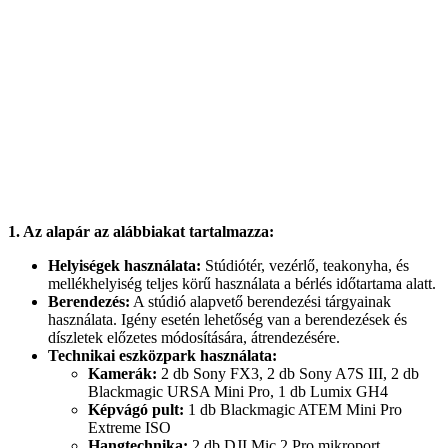
1. Az alapár az alábbiakat tartalmazza:
Helyiségek használata:
Stúdiótér, vezérlő, teakonyha, és
mellékhelyiség teljes körű használata a bérlés időtartama alatt.
Berendezés:
A stúdió alapvető berendezési tárgyainak
használata. Igény esetén lehetőség van a berendezések és
díszletek előzetes módosítására, átrendezésére.
Technikai eszközpark használata:
Kamerák:
2 db Sony FX3, 2 db Sony A7S III, 2 db
Blackmagic URSA Mini Pro, 1 db Lumix GH4
Képvágó pult:
1 db Blackmagic ATEM Mini Pro
Extreme ISO
Hangtechnika:
2 db DJI Mic 2 Pro mikroport