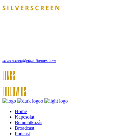
Lorem ipsum dolor sit amet, consecte adipi. Suspendisse ultrices
hendrerit a vitae vel a sodales. Ac lectus vel risus suscipit sit amet
hendrerit a venenatis.
12, Some Streeet, 12550 New York, USA
(+44) 871.075.0336
silverscreen@edge-themes.com
LINKS
FOLLOW US
Home
Kapcsolat
Bemutatkozás
Broadcast
Podcast