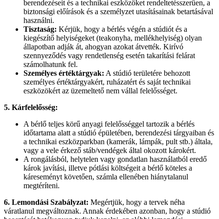
berendezéseit és a technikai eszközöket rendeltetésszerűen, a
biztonsági előírások és a személyzet utasításainak betartásával
használni.
Tisztaság:
Kérjük, hogy a bérlés végén a stúdiót és a
kiegészítő helyiségeket (teakonyha, mellékhelyiség) olyan
állapotban adják át, ahogyan azokat átvették. Kirívó
szennyeződés vagy rendetlenség esetén takarítási felárat
számolhatunk fel.
Személyes értéktárgyak:
A stúdió területére behozott
személyes értéktárgyakért, ruházatért és saját technikai
eszközökért az üzemeltető nem vállal felelősséget.
5. Kárfelelősség:
A bérlő teljes körű anyagi felelősséggel tartozik a bérlés
időtartama alatt a stúdió épületében, berendezési tárgyaiban és
a technikai eszközparkban (kamerák, lámpák, pult stb.) általa,
vagy a vele érkező stáb/vendégek által okozott károkért.
A rongálásból, helytelen vagy gondatlan használatból eredő
károk javítási, illetve pótlási költségeit a bérlő köteles a
káreseményt követően, számla ellenében hiánytalanul
megtéríteni.
6. Lemondási Szabályzat:
Megértjük, hogy a tervek néha
váratlanul megváltoznak. Annak érdekében azonban, hogy a stúdió