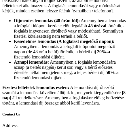
beosztását hatékonyan tudjuk kezelni, az alábbi lemondási
feltételeket alkalmazzuk. A foglalás lemondását vagy módosítását
kérjük, minden esetben jelezze felénk [e-mailben / telefonon].
Díjmentes lemondás (48 órán túl):
Amennyiben a lemondás
a lefoglalt időpont kezdete előtt legalább
48 órával
történik, a
foglalás ingyenesen törölhető vagy módosítható. Semmilyen
fizetési kötelezettség nem terheli a bérlőt.
Késedelmes lemondás (A foglalást megelőző napon):
Amennyiben a lemondás a lefoglalt időpontot megelőző
napon (de 48 órán belül) történik, a bérleti díj
20%-a
fizetendő lemondási díjként.
Aznapi lemondás:
Amennyiben a foglalás lemondására
aznap (a bérlés napján) kerül sor, vagy a bérlő előzetes
értesítés nélkül nem jelenik meg, a teljes bérleti díj
50%-a
fizetendő lemondási díjként.
Fizetési feltételek lemondás esetén:
A lemondási díjról szóló
számlát a lemondást követően állítjuk ki, melynek kiegyenlítésére
[8
nap]
áll rendelkezésre. Amennyiben a foglaláskor előleg befizetése
történt, a lemondási díj összege abból kerül levonásra.
Contact Us
Address: